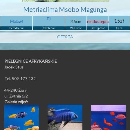
Metriaclima Msobo Magunga
F1
15zł
Malawi
3,5cm
niedostępne
Pochodzenie
Pokolenie
Wielkość
Dostępność
Cena
OFERTA
PIELĘGNICE AFRYKAŃSKIE
Jacek Stuś
Tel. 509-177-132
44-240 Żory
ul. Żytnia 6/2
Galeria zdjęć: