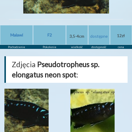
Malawi
F2
12zł
3,5-4cm
dostępne
Pochodzenie
Pokolenie
wielkość
dostępność
cena
Zdjęcia
Pseudotropheus sp.
elongatus neon spot
: