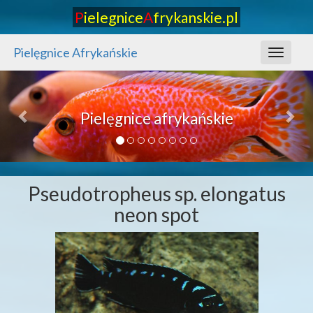
P
ielegnice
A
frykanskie.pl
Pielęgnice Afrykańskie
Toggle
navigati
Previous
Nex
Pielęgnice afrykańskie
Pseudotropheus sp. elongatus
neon spot