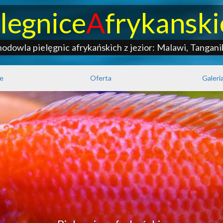
elegnice
A
frykanski
hodowla pielęgnic afrykańskich z jezior: Malawi, Tanganik
e
Oferta
Galeri