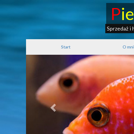
P
i
Sprzedaż i 
Start
O mni
Previous