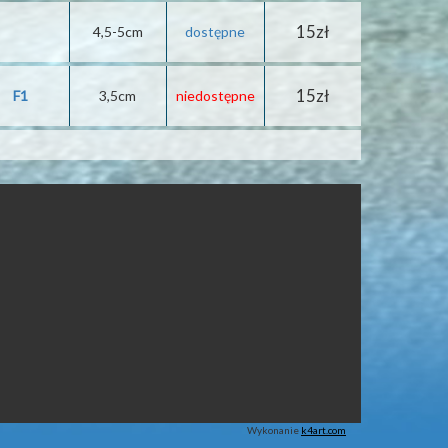
15zł
4,5-5cm
dostępne
15zł
F1
3,5cm
niedostępne
Wykonanie
k4art.com