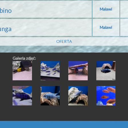
bino
Malawi
unga
Malawi
OFERTA
Galeria zdjęć: