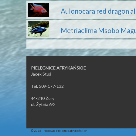
Aulonocara red dragon al
Metriaclima Msobo Mag
PIELĘGNICE AFRYKAŃSKIE
Jacek Stuś
Tel. 509-177-132
44-240 Żory
ul. Żytnia 6/2
© 2016 - Hodowla Pielęgnic afrykańskich