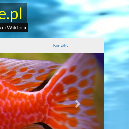
e.pl
i i Wiktorii
a
Kontakt
Next