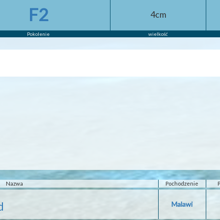
F2
4cm
Pokolenie
wielkość
Nazwa
Pochodzenie
d
Malawi