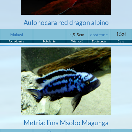
Aulonocara red dragon albino
15zł
Malawi
4,5-5cm
dostępne
Pochodzenie
Pokolenie
Wielkość
Dostępność
Cena
Metriaclima Msobo Magunga