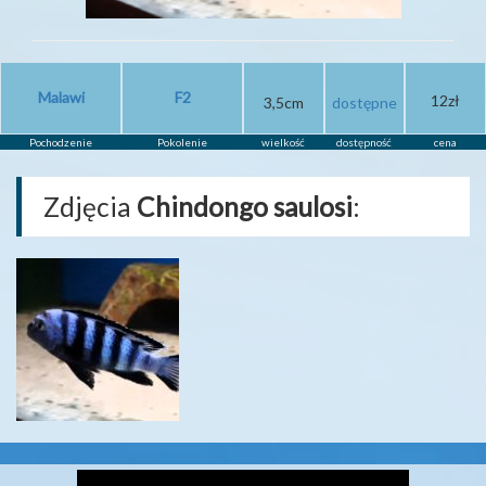
Malawi
F2
12zł
3,5cm
dostępne
Pochodzenie
Pokolenie
wielkość
dostępność
cena
Zdjęcia
Chindongo saulosi
: