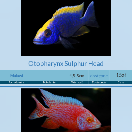
Otopharynx Sulphur Head
15zł
Malawi
4,5-5cm
dostępne
Pochodzenie
Pokolenie
Wielkość
Dostępność
Cena