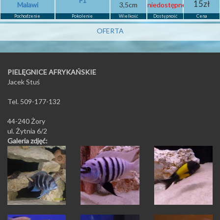
F1
15zł
Malawi
3,5cm
niedostępne
Pochodzenie
Pokolenie
Wielkość
Dostępność
Cena
OFERTA
PIELĘGNICE AFRYKAŃSKIE
Jacek Stuś
Tel. 509-177-132
44-240 Żory
ul. Żytnia 6/2
Galeria zdjęć: